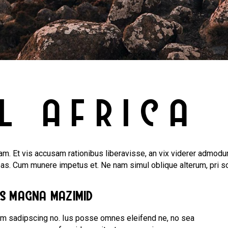
L AFRICA
m. Et vis accusam rationibus liberavisse, an vix viderer admodum
bas. Cum munere impetus et. Ne nam simul oblique alterum, pri s
us magna mazimid
am sadipscing no. Ius posse omnes eleifend ne, no sea