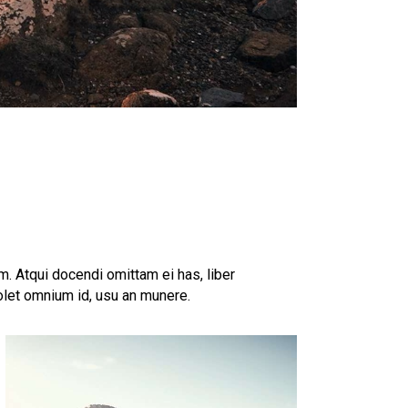
. Atqui docendi omittam ei has, liber
olet omnium id, usu an munere.