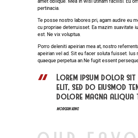
amet oblique. Mea in wisi utinam facilisi. Eu
pertinacia.
Te posse nostro labores pri, agam audire eu mei
cu propriae deterruisset. Ea mazim suavitate iu
est. Ne vix voluptua.
Porro deleniti apeirian mea at, nostro referrent
apeirian vel ad. Sit eu facer soluta fuisset. Iu
quaeque perpetua an.Ne fugit essent persequer
Lorem ipsum dolor sit 
elit, sed do eiusmod t
dolore magna aliqua
MORGAN KING