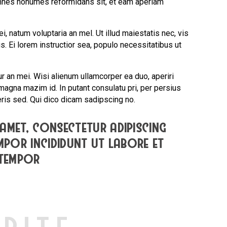
 omnes nonumes reformidans sit, et eam aperiam
, natum voluptaria an mel. Ut illud maiestatis nec, vis
s. Ei lorem instructior sea, populo necessitatibus ut
ur an mei. Wisi alienum ullamcorper ea duo, aperiri
s magna mazim id. In putant consulatu pri, per persius
is sed. Qui dico dicam sadipscing no.
amet, consectetur adipiscing
empor incididunt ut labore et
 tempor