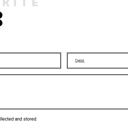
RITE
S
llected and stored.