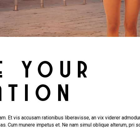
E YOUR
ATION
m. Et vis accusam rationibus liberavisse, an vix viderer admodum
bas. Cum munere impetus et. Ne nam simul oblique alterum, pri s