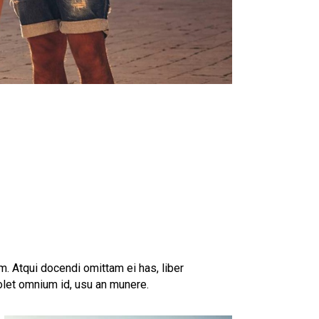
. Atqui docendi omittam ei has, liber
olet omnium id, usu an munere.