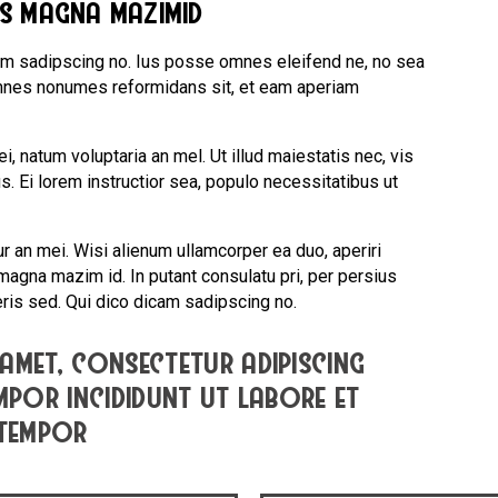
us magna mazimid
am sadipscing no. Ius posse omnes eleifend ne, no sea
 omnes nonumes reformidans sit, et eam aperiam
, natum voluptaria an mel. Ut illud maiestatis nec, vis
s. Ei lorem instructior sea, populo necessitatibus ut
ur an mei. Wisi alienum ullamcorper ea duo, aperiri
s magna mazim id. In putant consulatu pri, per persius
is sed. Qui dico dicam sadipscing no.
amet, consectetur adipiscing
empor incididunt ut labore et
 tempor