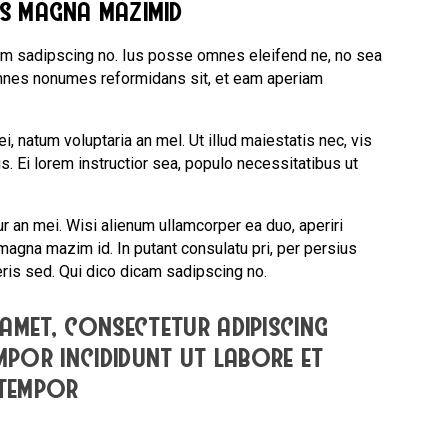
us magna mazimid
am sadipscing no. Ius posse omnes eleifend ne, no sea
 omnes nonumes reformidans sit, et eam aperiam
, natum voluptaria an mel. Ut illud maiestatis nec, vis
s. Ei lorem instructior sea, populo necessitatibus ut
ur an mei. Wisi alienum ullamcorper ea duo, aperiri
s magna mazim id. In putant consulatu pri, per persius
is sed. Qui dico dicam sadipscing no.
amet, consectetur adipiscing
empor incididunt ut labore et
 tempor