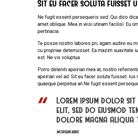
Sit eu facer soluta fuisset 
Ne fugit essent persequeris sed. Qui dico dic
amet oblique. Mea in wisi utinam facilisi. Eu
pertinacia.
Te posse nostro labores pri, agam audire eu mei
cu propriae deterruisset. Ea mazim suavitate iu
est. Ne vix voluptua.
Porro deleniti apeirian mea at, nostro referrent
apeirian vel ad. Sit eu facer soluta fuisset. Iu
quaeque perpetua an.Ne fugit essent persequer
Lorem ipsum dolor sit 
elit, sed do eiusmod t
dolore magna aliqua
MORGAN KING