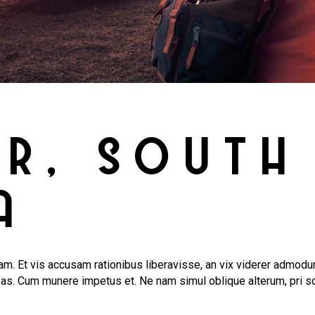
R, SOUTH
A
m. Et vis accusam rationibus liberavisse, an vix viderer admodum
bas. Cum munere impetus et. Ne nam simul oblique alterum, pri s