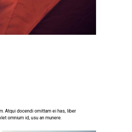
. Atqui docendi omittam ei has, liber
olet omnium id, usu an munere.