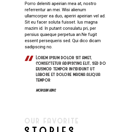
Porro deleniti apeirian mea at, nostro
referrentur an mei. Wisi alienum
ullamcorper ea duo, aperiri apeirian vel ad.
Sit eu facer soluta fuisset. Ius magna
mazim id. In putant consulatu pri, per
persius quaeque perpetua an.Ne fugit
essent persequeris sed. Qui dico dicam
sadipscing no.
Lorem ipsum dolor sit amet,
consectetur adipiscing elit, sed do
eiusmod tempor incididunt ut
labore et dolore magna aliqua
tempor
MORGAN KING
OUR FAVORITE
STORIES