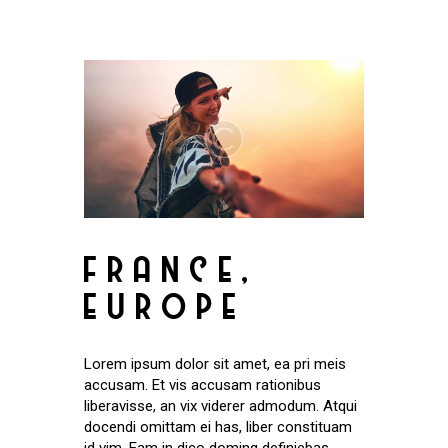
FRANCE,
EUROPE
Lorem ipsum dolor sit amet, ea pri meis
accusam. Et vis accusam rationibus
liberavisse, an vix viderer admodum. Atqui
docendi omittam ei has, liber constituam
id vim. Eam in dico doming definiebas.