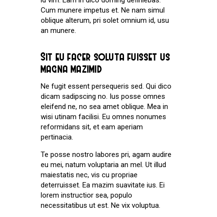
Cum munere impetus et. Ne nam simul
oblique alterum, pri solet omnium id, usu
an munere.
Sit eu facer soluta fuisset us
magna mazimid
Ne fugit essent persequeris sed. Qui dico
dicam sadipscing no. Ius posse omnes
eleifend ne, no sea amet oblique. Mea in
wisi utinam facilisi. Eu omnes nonumes
reformidans sit, et eam aperiam
pertinacia.
Te posse nostro labores pri, agam audire
eu mei, natum voluptaria an mel. Ut illud
maiestatis nec, vis cu propriae
deterruisset. Ea mazim suavitate ius. Ei
lorem instructior sea, populo
necessitatibus ut est. Ne vix voluptua.