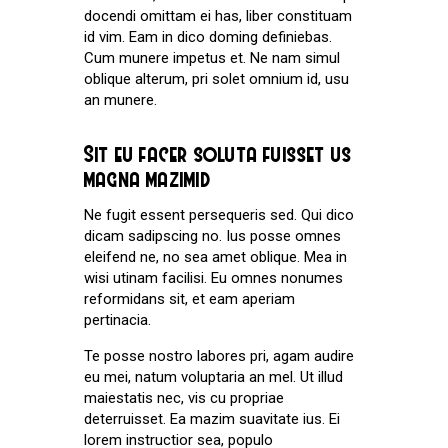
docendi omittam ei has, liber constituam
id vim. Eam in dico doming definiebas.
Cum munere impetus et. Ne nam simul
oblique alterum, pri solet omnium id, usu
an munere.
Sit eu facer soluta fuisset us
magna mazimid
Ne fugit essent persequeris sed. Qui dico
dicam sadipscing no. Ius posse omnes
eleifend ne, no sea amet oblique. Mea in
wisi utinam facilisi. Eu omnes nonumes
reformidans sit, et eam aperiam
pertinacia.
Te posse nostro labores pri, agam audire
eu mei, natum voluptaria an mel. Ut illud
maiestatis nec, vis cu propriae
deterruisset. Ea mazim suavitate ius. Ei
lorem instructior sea, populo