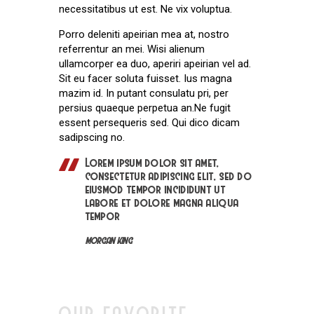
necessitatibus ut est. Ne vix voluptua.
Porro deleniti apeirian mea at, nostro
referrentur an mei. Wisi alienum
ullamcorper ea duo, aperiri apeirian vel ad.
Sit eu facer soluta fuisset. Ius magna
mazim id. In putant consulatu pri, per
persius quaeque perpetua an.Ne fugit
essent persequeris sed. Qui dico dicam
sadipscing no.
Lorem ipsum dolor sit amet,
consectetur adipiscing elit, sed do
eiusmod tempor incididunt ut
labore et dolore magna aliqua
tempor
MORGAN KING
OUR FAVORITE