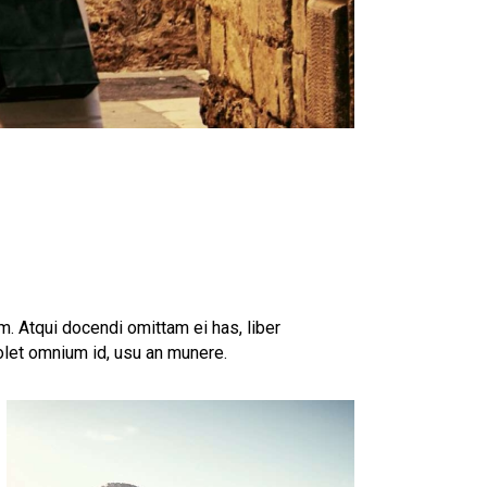
. Atqui docendi omittam ei has, liber
olet omnium id, usu an munere.