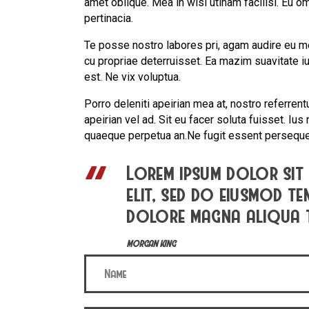
amet oblique. Mea in wisi utinam facilisi. Eu
pertinacia.
Te posse nostro labores pri, agam audire eu mei
cu propriae deterruisset. Ea mazim suavitate iu
est. Ne vix voluptua.
Porro deleniti apeirian mea at, nostro referrent
apeirian vel ad. Sit eu facer soluta fuisset. Iu
quaeque perpetua an.Ne fugit essent persequer
Lorem ipsum dolor sit 
elit, sed do eiusmod t
dolore magna aliqua
MORGAN KING