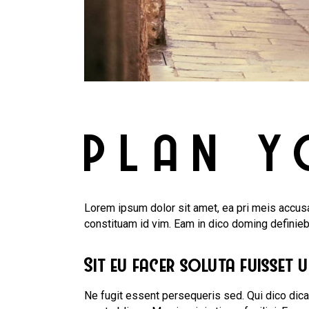
PLAN Y
Lorem ipsum dolor sit amet, ea pri meis accusa
constituam id vim. Eam in dico doming definie
Sit eu facer soluta fuisset 
Ne fugit essent persequeris sed. Qui dico dic