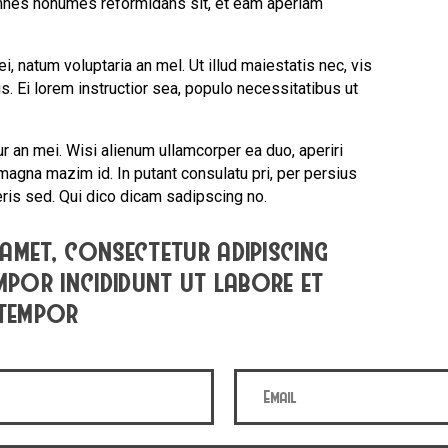
 omnes nonumes reformidans sit, et eam aperiam
, natum voluptaria an mel. Ut illud maiestatis nec, vis
s. Ei lorem instructior sea, populo necessitatibus ut
ur an mei. Wisi alienum ullamcorper ea duo, aperiri
s magna mazim id. In putant consulatu pri, per persius
is sed. Qui dico dicam sadipscing no.
amet, consectetur adipiscing
empor incididunt ut labore et
 tempor