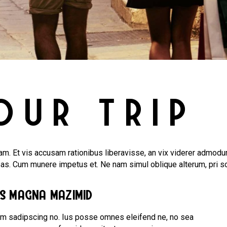
OUR TRIP
m. Et vis accusam rationibus liberavisse, an vix viderer admodum
bas. Cum munere impetus et. Ne nam simul oblique alterum, pri s
us magna mazimid
am sadipscing no. Ius posse omnes eleifend ne, no sea