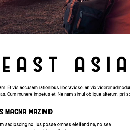
EAST ASI
m. Et vis accusam rationibus liberavisse, an vix viderer admodum
bas. Cum munere impetus et. Ne nam simul oblique alterum, pri s
us magna mazimid
am sadipscing no. Ius posse omnes eleifend ne, no sea