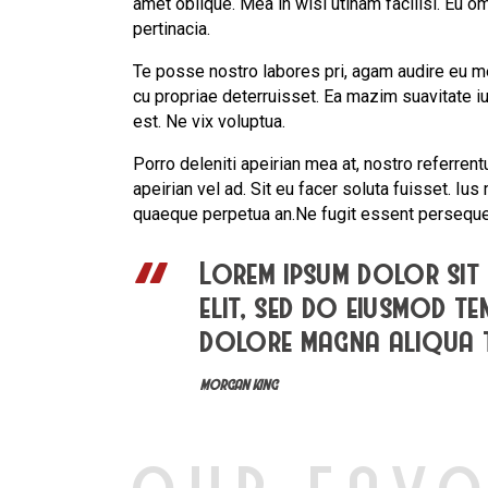
amet oblique. Mea in wisi utinam facilisi. Eu
pertinacia.
Te posse nostro labores pri, agam audire eu mei
cu propriae deterruisset. Ea mazim suavitate iu
est. Ne vix voluptua.
Porro deleniti apeirian mea at, nostro referrent
apeirian vel ad. Sit eu facer soluta fuisset. Iu
quaeque perpetua an.Ne fugit essent persequer
Lorem ipsum dolor sit 
elit, sed do eiusmod t
dolore magna aliqua
MORGAN KING