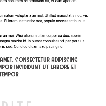
 omnes nonumes reformidans sit, et eam aperiam
, natum voluptaria an mel. Ut illud maiestatis nec, vis
s. Ei lorem instructior sea, populo necessitatibus ut
ur an mei. Wisi alienum ullamcorper ea duo, aperiri
s magna mazim id. In putant consulatu pri, per persius
is sed. Qui dico dicam sadipscing no.
amet, consectetur adipiscing
empor incididunt ut labore et
 tempor