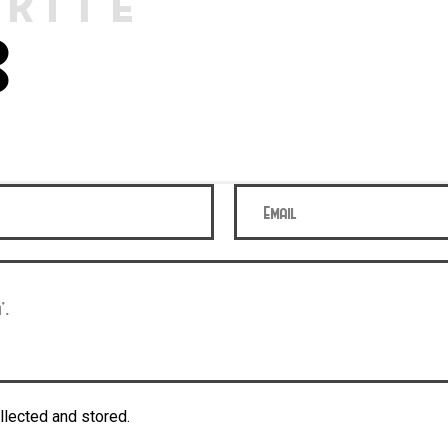
RITE
S
llected and stored.