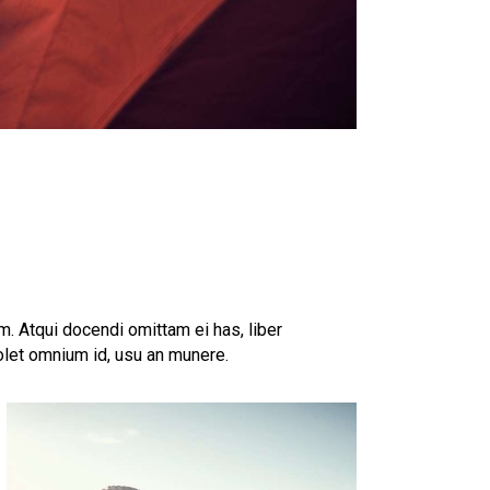
A
. Atqui docendi omittam ei has, liber
olet omnium id, usu an munere.