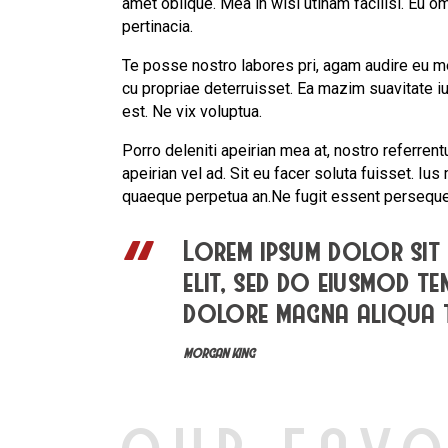
amet oblique. Mea in wisi utinam facilisi. Eu
pertinacia.
Te posse nostro labores pri, agam audire eu mei
cu propriae deterruisset. Ea mazim suavitate iu
est. Ne vix voluptua.
Porro deleniti apeirian mea at, nostro referrent
apeirian vel ad. Sit eu facer soluta fuisset. Iu
quaeque perpetua an.Ne fugit essent persequer
Lorem ipsum dolor sit 
elit, sed do eiusmod t
dolore magna aliqua
MORGAN KING