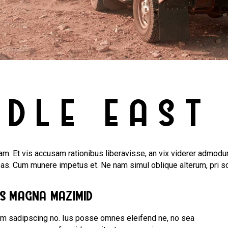
DDLE EAST
m. Et vis accusam rationibus liberavisse, an vix viderer admodum
bas. Cum munere impetus et. Ne nam simul oblique alterum, pri s
us magna mazimid
am sadipscing no. Ius posse omnes eleifend ne, no sea