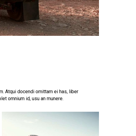
. Atqui docendi omittam ei has, liber
olet omnium id, usu an munere.