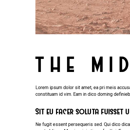
THE MI
Lorem ipsum dolor sit amet, ea pri meis accusa
constituam id vim. Eam in dico doming definie
Sit eu facer soluta fuisset 
Ne fugit essent persequeris sed. Qui dico dic