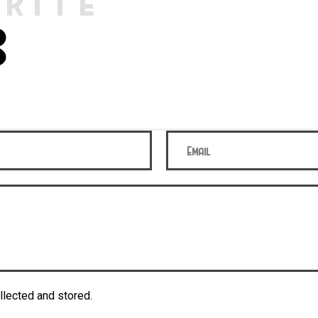
RITE
S
llected and stored.