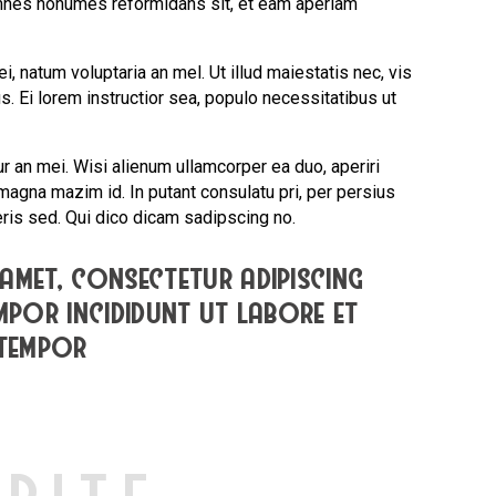
 omnes nonumes reformidans sit, et eam aperiam
, natum voluptaria an mel. Ut illud maiestatis nec, vis
s. Ei lorem instructior sea, populo necessitatibus ut
ur an mei. Wisi alienum ullamcorper ea duo, aperiri
s magna mazim id. In putant consulatu pri, per persius
is sed. Qui dico dicam sadipscing no.
amet, consectetur adipiscing
empor incididunt ut labore et
 tempor