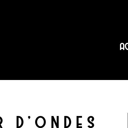
A
R D’ONDES