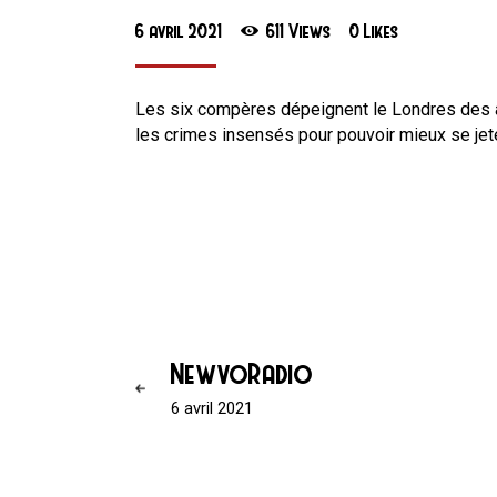
6 avril 2021
611
Views
0
Likes
Les six compères dépeignent le Londres des a
les crimes insensés pour pouvoir mieux se jet
NewvoRadio
6 avril 2021