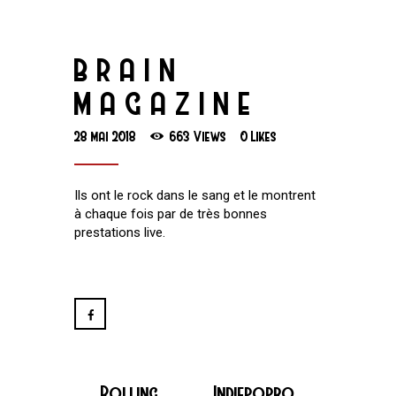
BRAIN
MAGAZINE
28 mai 2018
663
Views
0
Likes
Ils ont le rock dans le sang et le montrent
à chaque fois par de très bonnes
prestations live.
Rolling
Indiepopro