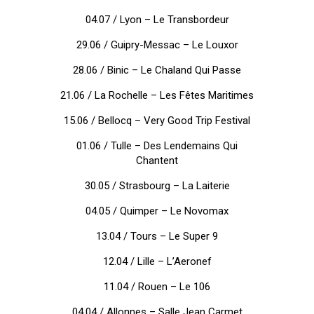
04.07 / Lyon – Le Transbordeur
29.06 / Guipry-Messac – Le Louxor
28.06 /
Binic – Le Chaland Qui Passe
21.06 /
La Rochelle – Les Fêtes Maritimes
15.06 /
Bellocq – Very Good Trip Festival
01.06 /
Tulle – Des Lendemains Qui
Chantent
30.05 /
Strasbourg – La Laiterie
04.05 /
Quimper – Le Novomax
13.04 /
Tours – Le Super 9
12.04 /
Lille – L’Aeronef
11.04 /
Rouen – Le 106
04.04 /
Allonnes – Salle Jean Carmet